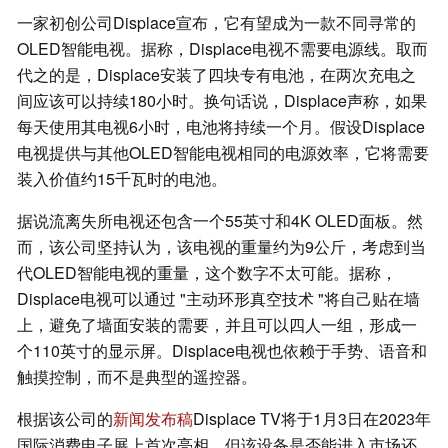
一家初创公司Displace宣布，它有望成为一款不同寻常的
OLED智能电视。据称，Displace电视不需要电源线。取而
代之的是，Displace安装了四块专有电池，在两次充电之
间应该可以持续180小时。换句话说，Displace声称，如果
每天使用其电视6小时，电池将持续一个月。假设Displace
电视提供与其他OLED智能电视相同的电源效率，它将需要
装入价值约15千瓦时的电池。
据说流离失所电视还包含一个55英寸和4K OLED面板。然
而，该公司坚持认为，该电视的重量约为9公斤，考虑到当
代OLED智能电视的重量，这个数字不太可能。据称，
Displace电视可以通过 "主动环形真空技术 "将自己贴在墙
上，避免了墙面安装的需要，并且可以四人一组，形成一
个110英寸的显示屏。Displace电视也依赖于手势、语音和
触摸控制，而不是典型的遥控器。
根据该公司的
新闻发布稿
Displace TV将于1月3日在2023年
国际消费电子展上首次亮相，但该设备是否能进入市场还