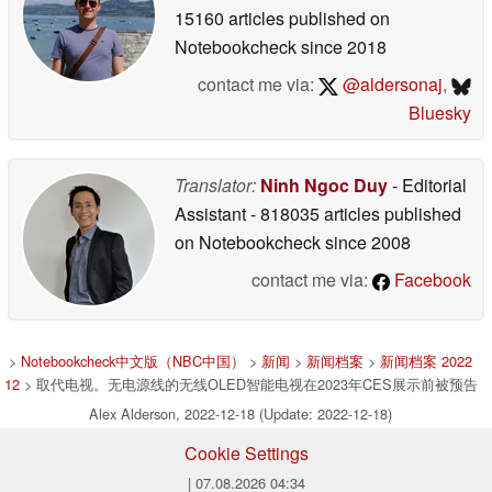
15160 articles published on
Notebookcheck
since 2018
contact me via:
@aldersonaj
,
Bluesky
Translator:
Ninh Ngoc Duy
- Editorial
Assistant
- 818035 articles published
on Notebookcheck
since 2008
contact me via:
Facebook
>
Notebookcheck中文版（NBC中国）
>
新闻
>
新闻档案
>
新闻档案 2022
12
> 取代电视。无电源线的无线OLED智能电视在2023年CES展示前被预告
Alex Alderson, 2022-12-18 (Update: 2022-12-18)
Cookie Settings
| 07.08.2026 04:34