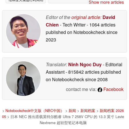
Show more articles
能
07/31/2025
Editor of the
original article
:
David
Chien
- Tech Writer
- 1064 articles
published on Notebookcheck
since
2023
Translator:
Ninh Ngoc Duy
- Editorial
Assistant
- 815842 articles published
on Notebookcheck
since 2008
contact me via:
Facebook
>
Notebookcheck中文版（NBC中国）
>
新闻
>
新闻档案
>
新闻档案 2026
05
> 日本 NEC 推出搭载英特尔酷睿 Ultra 7 258V CPU 的 13.3 英寸 Lavie
Nextreme 超轻型笔记本电脑