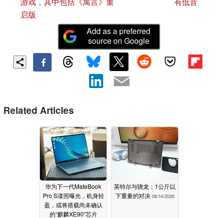
游戏，其中包括《寓言》重
有低音
启版
Add as a preferred
source on Google
Related Articles
华为下一代MateBook
英特尔与骁龙：1公斤以
Pro S谍照曝光，机身轻
下重量的对决
06/14/2026
盈，或将搭载尚未确认
的“麒麟XE90”芯片