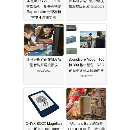
本电脑 LG Gram Fold
性耳机以适中的价格提
首次亮相，配备英特尔
供发烧级音质
09/25/2023
Raptor Lake 处理器和
雷电 4 连接功能
09/26/2023
亚马逊据称正在研发新
Soundcore Motion 100
型智能家居投影仪
和 300 推出配备 LDAC
的新型迷你无线扬声器
09/22/2023
09/22/2023
ONYX BOOX Magellan
Ultimate Ears 的新型
5：配备 E Ink Carta
EPICBOOM 是一款坚固