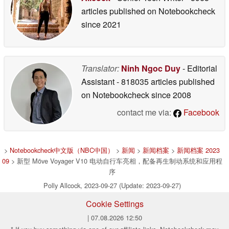
articles published on Notebookcheck
since 2021
Translator:
Ninh Ngoc Duy
- Editorial
Assistant
- 818035 articles published
on Notebookcheck
since 2008
contact me via:
Facebook
>
Notebookcheck中文版（NBC中国）
>
新闻
>
新闻档案
>
新闻档案 2023
09
> 新型 Möve Voyager V10 电动自行车亮相，配备再生制动系统和应用程
序
Polly Allcock, 2023-09-27 (Update: 2023-09-27)
Cookie Settings
| 07.08.2026 12:50