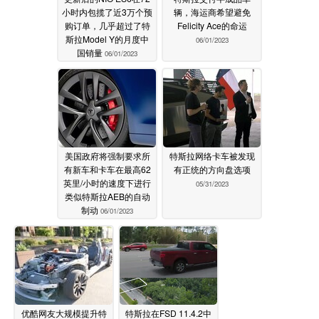
小时内包揽了近3万个预
辆，海运商希望避免
购订单，几乎超过了特
Felicity Ace的命运
斯拉Model Y的月度中
06/01/2023
国销量
06/01/2023
美国政府将强制要求所
特斯拉网络卡车被发现
有新车和卡车在最高62
有正统的方向盘选项
英里/小时的速度下进行
05/31/2023
类似特斯拉AEB的自动
制动
06/01/2023
优酷网友大规模提升特
特斯拉在FSD 11.4.2中