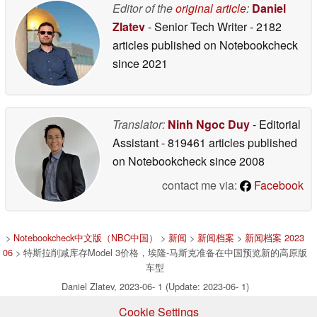
Editor of the
original article
:
Daniel
Zlatev
- Senior Tech Writer
- 2182
articles published on Notebookcheck
since 2021
Translator:
Ninh Ngoc Duy
- Editorial
Assistant
- 819461 articles published
on Notebookcheck
since 2008
contact me via:
Facebook
>
Notebookcheck中文版（NBC中国）
>
新闻
>
新闻档案
>
新闻档案 2023
06
> 特斯拉削减库存Model 3价格，埃隆-马斯克准备在中国预览新的高原版
车型
Daniel Zlatev, 2023-06- 1 (Update: 2023-06- 1)
Cookie Settings