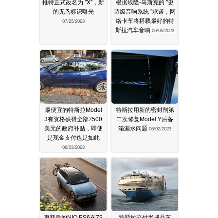
推特正式改名为 "X"，新
根据埃隆-马斯克的 "史
的无鸟标识曝光
诗级音响系统 "承诺，网
络卡车将搭载最好的特
07/25/2023
斯拉汽车音响
06/05/2023
最便宜的特斯拉Model
特斯拉用新的密封剂第
3有资格获得全部7500
二次修复Model Y后备
美元的政府补贴，即使
箱漏水问题
06/02/2023
是现金支付也是如此
06/03/2023
更新后的NIO ES6在72
特斯拉交付半成品车