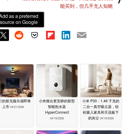
能买到，但几乎无人知晓
Add as a preferred
source on Google
灯的新戈薇吊扇即将
小米推出更安静的新型
小米 P30：1.46 千克的
上市
智能热水器
二合一真空吸尘器，轻
04/21/2026
HyperConnect
松吸入家具和天花板下
的灰尘
04/19/2026
04/19/2026