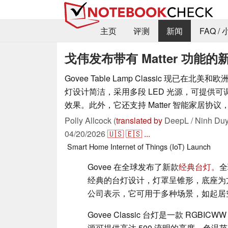
主页
评测
新闻
FAQ /
戈伟发布带有 Matter 功能
Govee Table Lamp Classic 现已在
灯设计简洁，采用多段 LED 光源，可提供
效果。此外，它还支持 Matter 智能家居协
Polly Allcock (
translated by
DeepL / Ninh Duy
04/20/2026
🇺🇸
🇪🇸
...
Smart Home
Internet of Things (IoT)
Launch
Govee 在全球发布了新款
经典台灯。
全
经典的台灯设计，灯罩呈锥形，底座为
公司表示，它可用于多种场景，如起居
Govee Classic 台灯是一款 RGB
源可提供高达 500 流明的亮度，色温范围为 