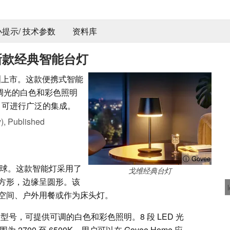
 小提示/ 技术参数
资料库
的新款经典智能台灯
北美和欧洲上市。这款便携式智能
可调光的白色和彩色照明
议，可进行广泛的集成。
),
Published
ⓘ Govee
球。这款智能灯采用了
戈维经典台灯
方形，边缘呈圆形。该
空间、户外用餐或作为床头灯。
ICWW 型号，可提供可调的白色和彩色照明。8 段 LED 光
2700 至 6500K。用户可以在 Govee Home 应