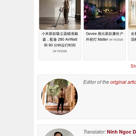
小米新款吸尘器瞄准戴
Govee 推出新款廉价户
全
森，配备 280 AirWatt
外射灯 Matter
湿
04/19/2026
和 90 分钟运行时间
04/19/2026
Sh
Editor of the
original arti
Translator:
Ninh Ngoc 