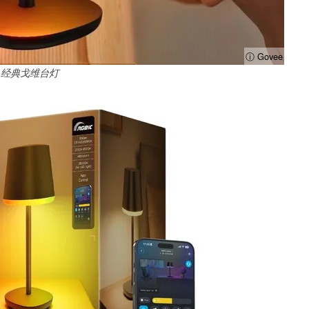
ⓘ Govee
经典戈维台灯