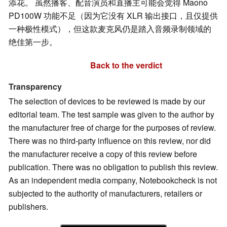
添花。 虽然播客、配音演员和直播主可能会觉得 Maono
PD100W 功能不足（因为它没有 XLR 输出接口，且仅提供
一种极性模式），但这款麦克风仍是踏入音频录制领域的
绝佳第一步。
Back to the verdict
Transparency
The selection of devices to be reviewed is made by our
editorial team. The test sample was given to the author by
the manufacturer free of charge for the purposes of review.
There was no third-party influence on this review, nor did
the manufacturer receive a copy of this review before
publication. There was no obligation to publish this review.
As an independent media company, Notebookcheck is not
subjected to the authority of manufacturers, retailers or
publishers.