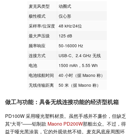
麦克风类型
动圈式
极性模式
仅心形
采样率/位深度
48 kHz/24位
最大声压级
125 dB
频率响应
50-16000 Hz
连接方式
USB-C、2.4 GHz 无线
电池
1500 mAh，5.55 Wh
电池续航时间
40 小时（据 Maono 称）
无线传输距离
50 米（据 Maono 称）
做工与功能：具备无线连接功能的经济型机箱
PD100W 采用哑光塑料材质。虽然手感并不廉价，但缺乏
其“大哥”——铝制款
Maono PD200W
那般出众。不过，得
益于哑光黑涂装，它的外观依然不错。麦克风底座周围环