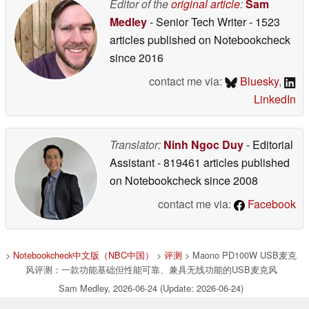
Editor of the
original article
:
Sam
Medley
- Senior Tech Writer
- 1523
articles published on Notebookcheck
since 2016
contact me via:
Bluesky
,
LinkedIn
Translator:
Ninh Ngoc Duy
- Editorial
Assistant
- 819461 articles published
on Notebookcheck
since 2008
contact me via:
Facebook
>
Notebookcheck中文版（NBC中国）
>
评测
> Maono PD100W USB麦克
风评测：一款功能基础但性能可靠、兼具无线功能的USB麦克风
Sam Medley, 2026-06-24 (Update: 2026-06-24)