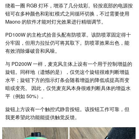
绕着一圈 RGB 灯环，增添了几分炫彩。轻按底部的电源按
钮可在多种颜色和彩虹模式之间循环切换，不过需要使用
Maono 的软件才能对灯光效果进行精细调节。
PD100W 的主枪式拾音头配有防喷罩。该防喷罩固定得十
分牢固，但用力拉扯仍可将其取下。防喷罩效果出色，能
有效消除爆破音和风噪。
与 PD200W 一样，麦克风主体上设有一个用于控制增益的
旋钮。同样地（遗憾的是），仅凭这个旋钮很难判断增益
水平；旋钮下方的指示灯条会随着增益的降低或提高而变
暗或变亮。 因此，仅凭麦克风本身很难判断具体的增益水
平（例如 50%）。
旋钮上方设有一个触控式静音按钮。该按钮工作可靠，但
我更希望此功能能提供触觉反馈。