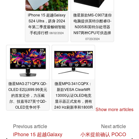
iPhone 15 超越Galaxy
微星新款MS-C907迷你
S24 Ultra，跻身 2024
电脑提供英特尔酷睿i3-
年第二季度最畅销智能
N305和英特尔处理器
手机排行榜
N97两种CPU可供选择
08/02/2024
07/23/2024
微星MAG 271QPX QD-
微星MPG 341CQPX：
OLED E2以699.99美元
新款VESA ClearMR
的首发定价，力压戴
13000认证OLED电竞
尔、技嘉等27英寸QD-
显示器正式发布，拥有
OLED竞争对手
240 Hz刷新率和1800R
Show more articles
曲率
07/03/2024
07/02/2024
Previous article
Next article
iPhone 15 超越Galaxy
小米提前确认 POCO