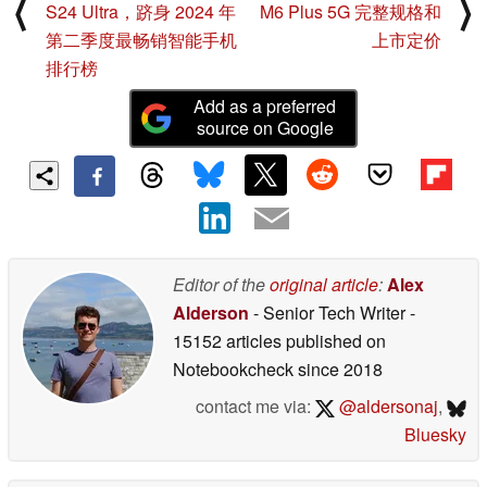
⟨
⟩
S24 Ultra，跻身 2024 年
M6 Plus 5G 完整规格和
第二季度最畅销智能手机
上市定价
排行榜
Add as a preferred
source on Google
Editor of the
original article
:
Alex
Alderson
- Senior Tech Writer
-
15152 articles published on
Notebookcheck
since 2018
contact me via:
@aldersonaj
,
Bluesky