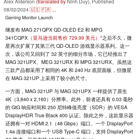
Alex Alderson (
translated by
Ninh Duy),
Published
08/02/2024
🇺🇸
🇫🇷
...
Gaming
Monitor
Launch
继发布 MAG 271QPX QD-OLED E2 和 MPG
341CQPX
（亚马逊当前售价 729.99 美元）
之后不久，微
星再次扩展了其第三代 QD-OLED 游戏显示器系列。这一
次，该公司又回到了 32 英寸的细分市场，它已经推出了
MAG 321UPX、MEG 321URX 和 MPG 321URX。虽然这
三款产品都采用了相同的 4K 和 240 Hz 底层面板，但微星
在 MAG 321UP 上采用了较小的尺寸。
一方面，MAG 321UP 与 MAG 321UPX 一样提供了原生
4K（3,840 x 2,160）分辨率。此外，前者还具有 0.03 毫秒
的 GtG 响应时间和 250 尼特峰值亮度（SDR）的 VESA
DisplayHDR True Black 400 认证。除此之外，这款显示器
还拥有一对 HDMI 2.1（48 Gbps）端口、一个 DisplayPort
1.4a 连接端口和一个 USB Type-C 端口，支持 DisplayPort