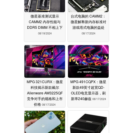
微星基准测试显示
台式电脑的 CAMM2：
CAMM2 内存性能与
微星解释新内存标准对
DDR5 DIMM 不相上下
游戏塔式电脑的益处
08/19/2024
08/17/2024
MPG 321CURX：微星
MPG 491CQPX：微星
科技揭示新款戴尔
新款49英寸超宽QD-
Alienware AW3225QF
OLED电竞显示器，刷
竞争对手的规格和上市
新率240赫兹
08/17/2024
价格
08/17/2024