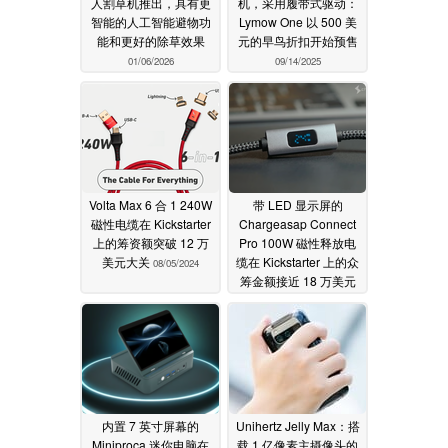
人割草机推出，具有更
机，采用履带式驱动：
智能的人工智能避物功
Lymow One 以 500 美
能和更好的除草效果
元的早鸟折扣开始预售
01/06/2026
09/14/2025
Volta Max 6 合 1 240W
带 LED 显示屏的
磁性电缆在 Kickstarter
Chargeasap Connect
上的筹资额突破 12 万
Pro 100W 磁性释放电
美元大关
缆在 Kickstarter 上的众
08/05/2024
筹金额接近 18 万美元
大关
08/01/2024
内置 7 英寸屏幕的
Unihertz Jelly Max：搭
Miniproca 迷你电脑在
载 1 亿像素主摄像头的