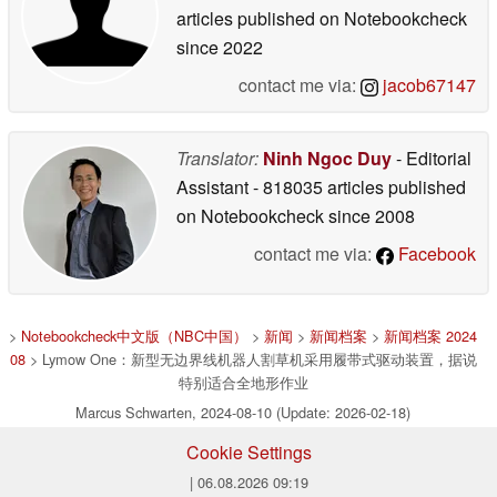
articles published on Notebookcheck
since 2022
contact me via:
jacob67147
Translator:
Ninh Ngoc Duy
- Editorial
Assistant
- 818035 articles published
on Notebookcheck
since 2008
contact me via:
Facebook
>
Notebookcheck中文版（NBC中国）
>
新闻
>
新闻档案
>
新闻档案 2024
08
> Lymow One：新型无边界线机器人割草机采用履带式驱动装置，据说
特别适合全地形作业
Marcus Schwarten, 2024-08-10 (Update: 2026-02-18)
Cookie Settings
| 06.08.2026 09:19