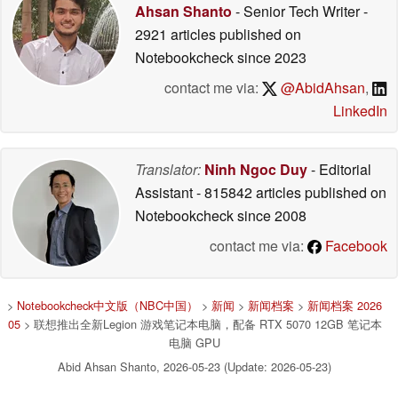
Ahsan Shanto
- Senior Tech Writer
-
2921 articles published on
Notebookcheck
since 2023
contact me via:
@AbidAhsan
,
LinkedIn
Translator:
Ninh Ngoc Duy
- Editorial
Assistant
- 815842 articles published on
Notebookcheck
since 2008
contact me via:
Facebook
>
Notebookcheck中文版（NBC中国）
>
新闻
>
新闻档案
>
新闻档案 2026
05
> 联想推出全新Legion 游戏笔记本电脑，配备 RTX 5070 12GB 笔记本
电脑 GPU
Abid Ahsan Shanto, 2026-05-23 (Update: 2026-05-23)