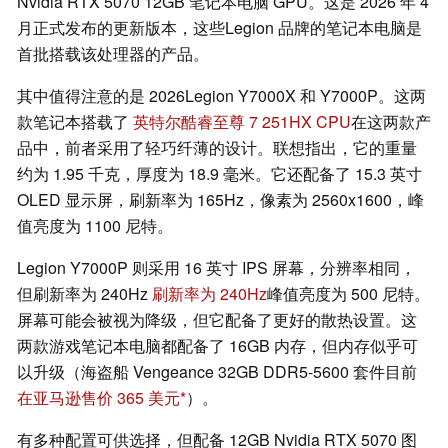
Nvidia RTX 5070 12GB 笔记本电脑 GPU。这是 2026 年 4
月正式发布的更新版本，这些Legion 品牌的笔记本电脑是
首批搭载该处理器的产品。
其中值得注意的是 2026Legion Y7000X 和 Y7000P。这两
款笔记本搭载了
英特尔酷睿至尊 7 251HX CPU
在这两款产
品中，前者采用了轻巧纤薄的设计。联想指出，它的重量
约为 1.95 千克，厚度为 18.9 毫米。它还配备了 15.3 英寸
OLED 显示屏，刷新率为 165Hz，像素为 2560x1600，峰
值亮度为 1100 尼特。
Legion Y7000P 则采用 16 英寸 IPS 屏幕，分辨率相同，
但刷新率为 240Hz
刷新率为 240Hz
峰值亮度为 500 尼特。
屏幕可能会被视为降级，但它配备了更好的散热设置。这
两款游戏笔记本电脑都配备了 16GB 内存，但内存似乎可
以升级（海盗船 Vengeance 32GB DDR5-5600 套件目前
在亚马逊售价 365 美元
）。
有多种配置可供选择，但配备 12GB Nvidia RTX 5070 图