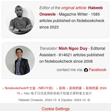
Editor of the
original article
:
Habeeb
Onawole
- Magazine Writer
- 1585
articles published on Notebookcheck
since 2023
Translator:
Ninh Ngoc Duy
- Editorial
Assistant
- 814621 articles published
on Notebookcheck
since 2008
contact me via:
Facebook
>
Notebookcheck中文版（NBC中国）
>
新闻
>
新闻档案
>
新闻档案 2024
10
> Inku 电子日历采用彩色电子纸显示屏和复古设计
Habeeb Onawole, 2024-10- 8 (Update: 2024-10- 8)
Cookie Settings