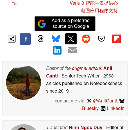
快
Venu 3 智能手表提供心
电图应用程序支持
Add as a preferred
source on Google
Editor of the
original article
:
Anil
Ganti
- Senior Tech Writer
- 2963
articles published on Notebookcheck
since 2019
contact me via:
@AnilGanti
,
Bluesky
,
LinkedIn
Translator:
Ninh Ngoc Duy
- Editorial