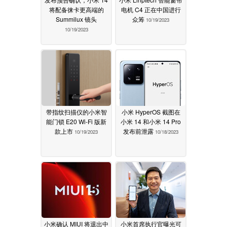
将配备徕卡更高端的
电机 C4 正在中国进行
Summilux 镜头
众筹
10/19/2023
10/19/2023
带指纹扫描仪的小米智
小米 HyperOS 截图在
能门锁 E20 Wi-Fi 版新
小米 14 和小米 14 Pro
款上市
发布前泄露
10/19/2023
10/18/2023
小米确认 MIUI 将退出中
小米首席执行官曝光可