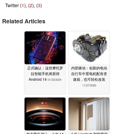
Twitter (
1
), (
2
), (
3
)
Related Articles
正式确认：这些摩托罗
内部驱动：创新的电动
拉智能手机将获得
自行车中置电机配有变
Android 14
速箱，也可轻松改装
01/23/2024
11/27/2023
发布预告确认，小米 14
小米 Linptech 智能窗帘