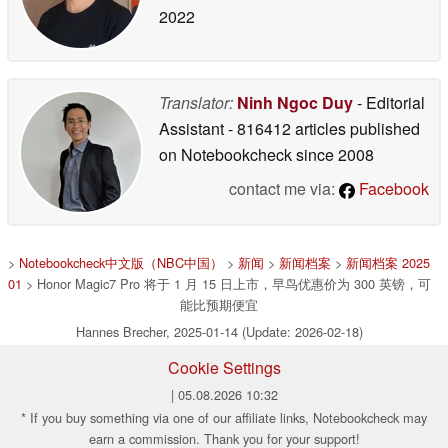
2022
Translator:
Ninh Ngoc Duy
- Editorial
Assistant
- 816412 articles published
on Notebookcheck
since 2008
contact me via:
Facebook
>
Notebookcheck中文版（NBC中国）
>
新闻
>
新闻档案
>
新闻档案 2025
01
> Honor Magic7 Pro 将于 1 月 15 日上市，早鸟优惠价为 300 英镑，可
能比预期便宜
Hannes Brecher, 2025-01-14 (Update: 2026-02-18)
Cookie Settings
| 05.08.2026 10:32
* If you buy something via one of our affiliate links, Notebookcheck may
earn a commission. Thank you for your support!