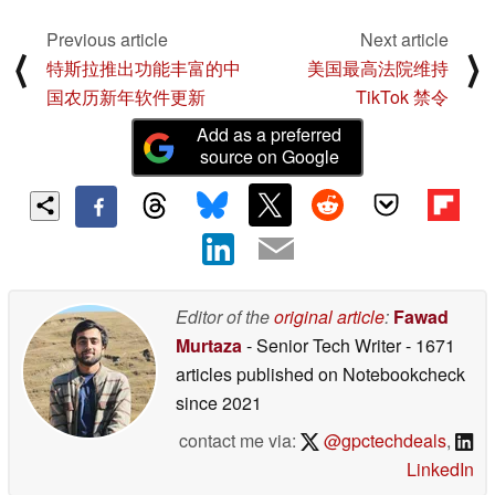
Previous article
Next article
⟨
⟩
特斯拉推出功能丰富的中
美国最高法院维持
国农历新年软件更新
TikTok 禁令
Add as a preferred
source on Google
Editor of the
original article
:
Fawad
Murtaza
- Senior Tech Writer
- 1671
articles published on Notebookcheck
since 2021
contact me via:
@gpctechdeals
,
LinkedIn