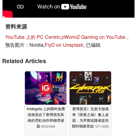
资料来源
YouTube 上的 PC Centric
,
zWormZ Gaming on YouTube
，
预告图片：Nvidia,
FlyD on Unsplash
, 已编辑
Related Articles
Inidegala 上的限时免费
赛博朋克》交易卡游戏
游戏混合了赛博朋克风
将《暗夜之城》搬上桌
格的霓虹动作和物理谜
面，为早期追随者提供
题
限时独家奖励
02/22/2026
12/11/2025