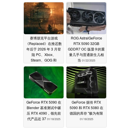
赛博朋克平台游戏
ROG AstralGeForce
《Replaced》在推迟数
RTX 5090 32GB
年后于 2026 年 3 月登
GDDR7 OC 版显卡的重
陆 PC、Xbox、
量几乎与普通新生儿相
Steam、GOG 和
当
01/22/2025
Epic。
12/06/2025
GeForce RTX 5090 在
GeForce 据传 RTX
Blender 基准测试中碾
5090 和 RTX 5080 在
压 RTX 4090，领先前
德国的库存 "极为有限
代产品近 37
01/18/2025
01/18/2025