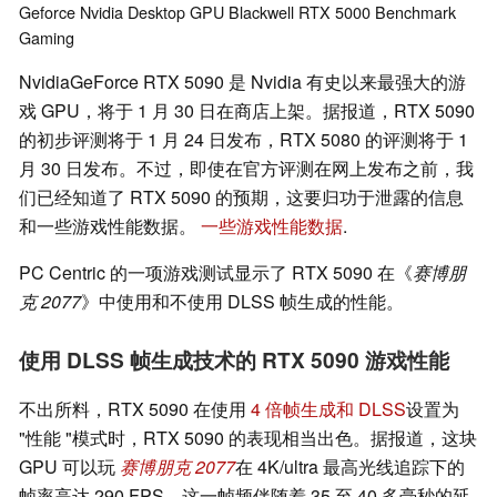
Geforce
Nvidia
Desktop
GPU
Blackwell RTX 5000
Benchmark
Gaming
NvidiaGeForce RTX 5090 是 Nvidia 有史以来最强大的游
戏 GPU，将于 1 月 30 日在商店上架。据报道，RTX 5090
的初步评测将于 1 月 24 日发布，RTX 5080 的评测将于 1
月 30 日发布。不过，即使在官方评测在网上发布之前，我
们已经知道了 RTX 5090 的预期，这要归功于泄露的信息
和一些游戏性能数据。
一些游戏性能数据
.
PC Centric 的一项游戏测试显示了 RTX 5090 在《
赛博朋
克 2077
》中使用和不使用 DLSS 帧生成的性能。
使用 DLSS 帧生成技术的 RTX 5090 游戏性能
不出所料，RTX 5090 在使用
4 倍帧生成和 DLSS
设置为
"性能 "模式时，RTX 5090 的表现相当出色。据报道，这块
GPU 可以玩
赛博朋克 2077
在 4K/ultra 最高光线追踪下的
帧率高达 290 FPS。这一帧频伴随着 35 至 40 多毫秒的延