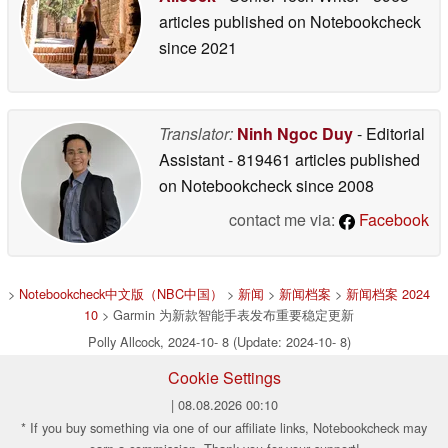
articles published on Notebookcheck
since 2021
Translator:
Ninh Ngoc Duy
- Editorial
Assistant
- 819461 articles published
on Notebookcheck
since 2008
contact me via:
Facebook
>
Notebookcheck中文版（NBC中国）
>
新闻
>
新闻档案
>
新闻档案 2024
10
> Garmin 为新款智能手表发布重要稳定更新
Polly Allcock, 2024-10- 8 (Update: 2024-10- 8)
Cookie Settings
| 08.08.2026 00:10
* If you buy something via one of our affiliate links, Notebookcheck may