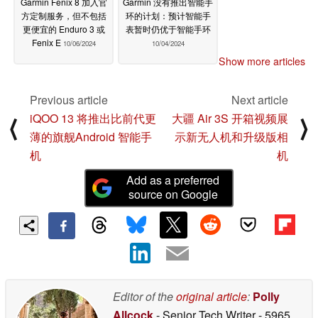
Garmin Fenix 8 加入官
Garmin 没有推出智能手
方定制服务，但不包括
环的计划：预计智能手
更便宜的 Enduro 3 或
表暂时仍优于智能手环
Fenix E
10/06/2024
10/04/2024
Show more articles
Previous article
Next article
iQOO 13 将推出比前代更
大疆 Air 3S 开箱视频展
⟨
⟩
薄的旗舰Android 智能手
示新无人机和升级版相
机
机
Add as a preferred
source on Google
Editor of the
original article
:
Polly
Allcock
- Senior Tech Writer
- 5965