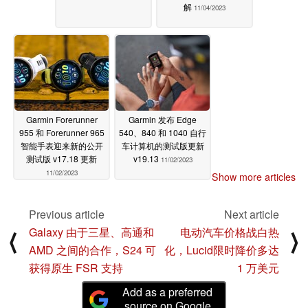
解
11/04/2023
Garmin Forerunner
Garmin 发布 Edge
955 和 Forerunner 965
540、840 和 1040 自行
智能手表迎来新的公开
车计算机的测试版更新
测试版 v17.18 更新
v19.13
11/02/2023
11/02/2023
Show more articles
Previous article
Next article
Galaxy 由于三星、高通和
电动汽车价格战白热
⟨
⟩
AMD 之间的合作，S24 可
化，Lucid限时降价多达
获得原生 FSR 支持
1 万美元
Add as a preferred
source on Google