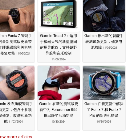
rmin Fenix 7 智能手
Garmin Tread 2：适用
Garmin 推出新的智能手
的最新测试版更新带
于极端天气的新型坚固
表测试版更新，修复电
了睡眠跟踪和关机错
耐用导航仪，支持越野
池故障
11/05/2024
误修复功能
导航和音乐控制
11/06/2024
11/06/2024
rmin 发布旗舰智能手
Garmin 在新的测试版更
Garmin 在新更新中解决
新更新，包含十多项
新中为 Forerunner 955
了 Fenix 7 和 Fenix 7
误修复、改进和新功
推出静坐活动功能
Pro 的新关机错误
能
11/03/2024
10/30/2024
10/30/2024
ow more articles