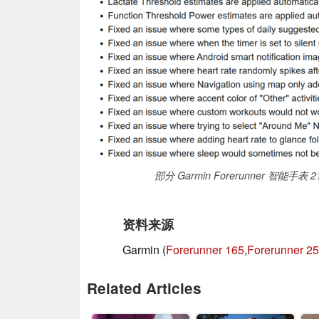
部分 Garmin Forerunner 智能
资料来源
Garmin (
Forerunner 165
,
Forerunner 2
Related Articles