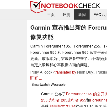
主页
评测
新闻
FAQ /
Garmin 宣布推出新的 For
修复功能
Garmin Forerunner 165、Forerunner 255、F
Forerunner 955 和 Forerunner 965 智能
更新。该版本为可穿戴设备带来了几个错误修
自定义锻炼和心率数据方面的问题。
Polly Allcock (
translated by
Ninh Duy),
Publi
🇫🇷
...
Smartwatch
Wearable
Garmin 公布了
Forerunner 165 的公
255
,
先行者 265
先行者 955
和
Forerunne
是继
软件版本 21.14
软件 21.14 版