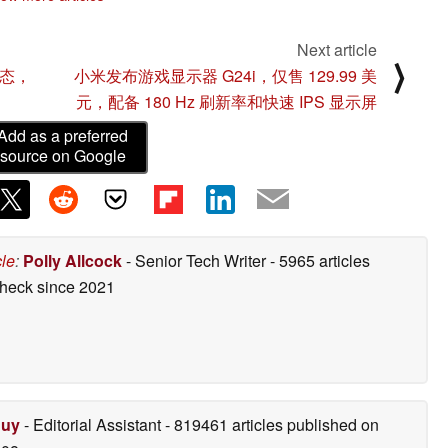
Next article
⟩
状态，
小米发布游戏显示器 G24i，仅售 129.99 美
元，配备 180 Hz 刷新率和快速 IPS 显示屏
Add as a preferred
source on Google
cle
:
Polly Allcock
- Senior Tech Writer
- 5965 articles
check
since 2021
Duy
- Editorial Assistant
- 819461 articles published on