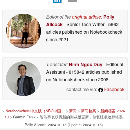
Editor of the
original article
:
Polly
Allcock
- Senior Tech Writer
- 5962
articles published on Notebookcheck
since 2021
Translator:
Ninh Ngoc Duy
- Editorial
Assistant
- 815842 articles published
on Notebookcheck
since 2008
contact me via:
Facebook
>
Notebookcheck中文版（NBC中国）
>
新闻
>
新闻档案
>
新闻档案 2024
10
> Garmin Fenix 7 智能手表获得新的测试版更新，修复睡眠追踪错误
Polly Allcock, 2024-10-15 (Update: 2024-10-15)