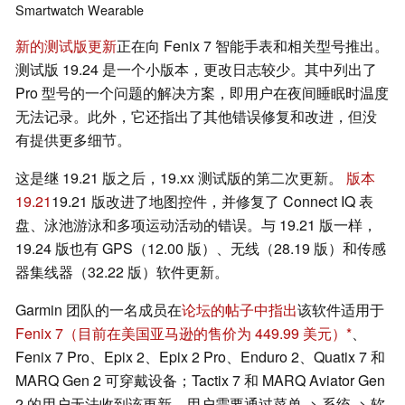
Smartwatch
Wearable
新的测试版更新
正在向 Fenix 7 智能手表和相关型号推出。
测试版 19.24 是一个小版本，更改日志较少。其中列出了
Pro 型号的一个问题的解决方案，即用户在夜间睡眠时温度
无法记录。此外，它还指出了其他错误修复和改进，但没
有提供更多细节。
这是继 19.21 版之后，19.xx 测试版的第二次更新。
版本
19.21
19.21 版改进了地图控件，并修复了 Connect IQ 表
盘、泳池游泳和多项运动活动的错误。与 19.21 版一样，
19.24 版也有 GPS（12.00 版）、无线（28.19 版）和传感
器集线器（32.22 版）软件更新。
Garmin 团队的一名成员在
论坛的帖子中指出
该软件适用于
Fenix 7（目前在美国亚马逊的售价为 449.99 美元）
、
Fenix 7 Pro、Epix 2、Epix 2 Pro、Enduro 2、Quatix 7 和
MARQ Gen 2 可穿戴设备；Tactix 7 和 MARQ Aviator Gen
2 的用户无法收到该更新。用户需要通过菜单 -> 系统 -> 软