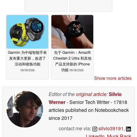
Garmin 为中端智能手表
先于 Garmin：Amazfit
发布重大更新，改进了
Cheetah 2 Ultra 和其他
活动和锻炼功能
产品支持新的 iPhone
功能
06/09/2026
06/08/2026
Show more articles
Editor of the
original article
:
Silvio
Werner
- Senior Tech Writer
- 17818
articles published on Notebookcheck
since 2017
contact me via:
silvio39191
,
LinkedIn
,
Muck Rack