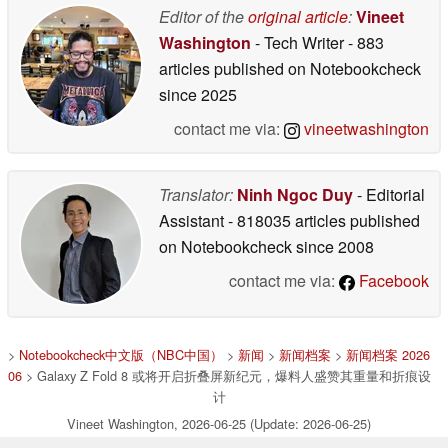
Editor of the
original article
:
Vineet
Washington
- Tech Writer
- 883
articles published on Notebookcheck
since 2025
contact me via:
vineetwashington
Translator:
Ninh Ngoc Duy
- Editorial
Assistant
- 818035 articles published
on Notebookcheck
since 2008
contact me via:
Facebook
>
Notebookcheck中文版（NBC中国）
>
新闻
>
新闻档案
>
新闻档案 2026
06
> Galaxy Z Fold 8 或将开启折叠屏新纪元，爆料人盛赞其重量和折痕设
计
Vineet Washington, 2026-06-25 (Update: 2026-06-25)