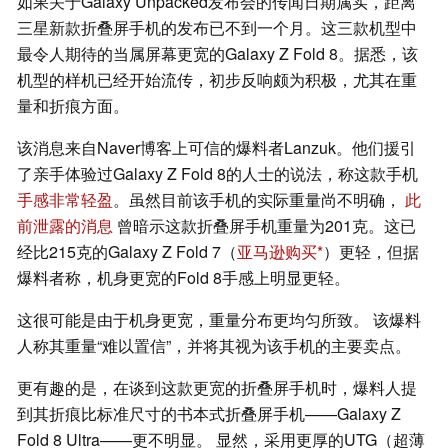
如果关于Galaxy Unpacked发布会的传闻日期属实，距离
三星新款折叠屏手机的发布已不到一个月。这三款机型中
最令人期待的当属屏幕更宽的Galaxy Z Fold 8。据悉，该
机型的样机已经开始流传，初步反响颇为积极，尤其在重
量和折痕方面。
该消息来自Naver博客上可信的爆料者Lanzuk。他们援引
了亲手体验过Galaxy Z Fold 8的人士的说法，称这款手机
手感非常轻盈
。虽然目前该手机的实际重量尚不明确，
此
前泄露的消息
曾暗示这款折叠屏手机重量为201克。这已
经比215克的Galaxy Z Fold 7（
亚马逊购买
）更轻，但据
爆料者称，机身更宽的Fold 8手感上明显更轻。
这很可能是由于机身更宽，重量分布更均匀所致。 该爆料
人称其重量“难以置信”，并将其视为该手机的主要卖点。
更有趣的是，在谈到这款更宽的折叠屏手机时，爆料人提
到其折痕比标准尺寸的书本式折叠屏手机——Galaxy Z
Fold 8 Ultra——更不明显。 显然，采用更厚的UTG（超薄