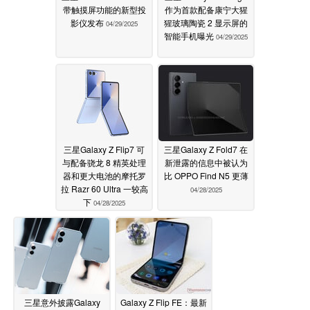
带触摸屏功能的新型投
作为首款配备康宁大猩
影仪发布
猩玻璃陶瓷 2 显示屏的
04/29/2025
智能手机曝光
04/29/2025
三星Galaxy Z Flip7 可
三星Galaxy Z Fold7 在
与配备骁龙 8 精英处理
新泄露的信息中被认为
器和更大电池的摩托罗
比 OPPO Find N5 更薄
拉 Razr 60 Ultra 一较高
04/28/2025
下
04/28/2025
三星意外披露Galaxy
Galaxy Z Flip FE：最新