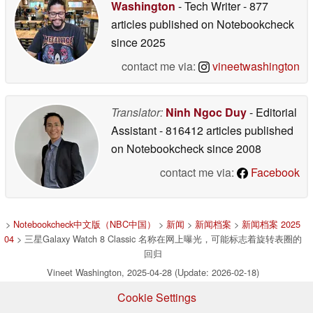
Washington
- Tech Writer
- 877
articles published on Notebookcheck
since 2025
contact me via:
vineetwashington
Translator:
Ninh Ngoc Duy
- Editorial
Assistant
- 816412 articles published
on Notebookcheck
since 2008
contact me via:
Facebook
>
Notebookcheck中文版（NBC中国）
>
新闻
>
新闻档案
>
新闻档案 2025
04
> 三星Galaxy Watch 8 Classic 名称在网上曝光，可能标志着旋转表圈的
回归
Vineet Washington, 2025-04-28 (Update: 2026-02-18)
Cookie Settings