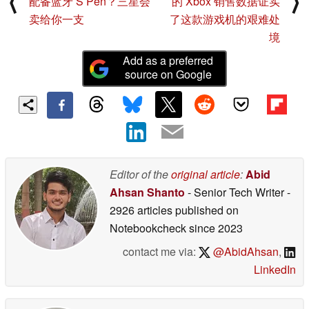
⟨
⟩
配备蓝牙 S Pen？三星会
的 Xbox 销售数据证实
卖给你一支
了这款游戏机的艰难处
境
Add as a preferred
source on Google
Editor of the
original article
:
Abid
Ahsan Shanto
- Senior Tech Writer
-
2926 articles published on
Notebookcheck
since 2023
contact me via:
@AbidAhsan
,
LinkedIn