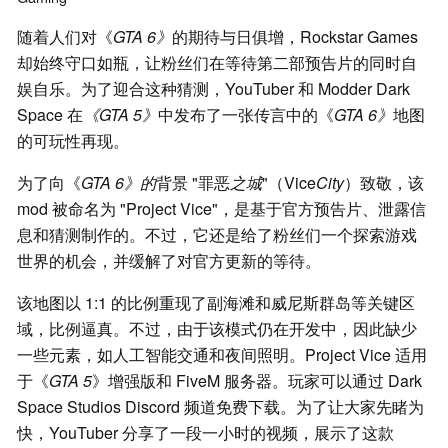
随着人们对《
GTA 6》
的期待与日俱增，Rockstar Games
却始终守口如瓶，让粉丝们在等待第二部预告片的同时自
娱自乐。为了迎合这种猜测，YouTuber 和 Modder Dark
Space 在
《GTA 5》
中发布了一张传言中的《
GTA
6》
地图
的可玩性再现。
为了向《
GTA 6》的
背景 "罪恶
之城
"（Vice
City
）致敬，该
mod 被命名为 "Project Vice"，是基于官方预告片、泄露信
息和猜测制作的。不过，它还是给了粉丝们一个探索游戏
世界的机会，并缓解了对官方更新的等待。
该地图以 1:1 的比例重现了副海滩和威尼斯群岛等关键区
域，比例逼真。不过，由于该模式仍在开发中，因此缺少
一些元素，如人工智能交通和夜间照明。Project Vice 适用
于《
GTA 5
》增强版和 FiveM 服务器。玩家可以通过 Dark
Space Studios Discord 频道免费下载。为了让大家先睹为
快，YouTuber 分享了一段一小时的视频，展示了这款