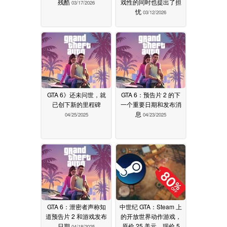
残酷
戏性的同时也提出了担
03/17/2026
忧
03/12/2026
GTA 6》还未问世，就
GTA 6：预告片 2 的下
已创下新的里程碑
一个重要日期和发布消
息
04/25/2025
04/23/2025
GTA 6：泄密者声称知
中世纪 GTA：Steam 上
道预告片 2 和游戏发布
的开放世界动作游戏，
日期
原价 25 美元，现价 5
04/18/2025