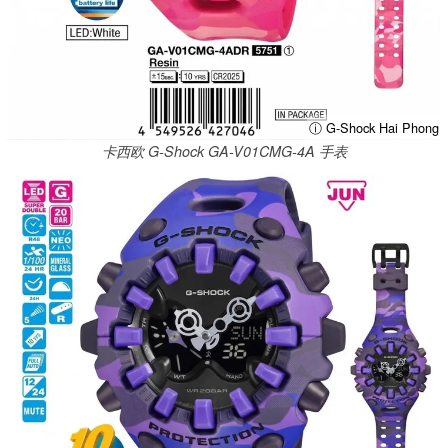
ⓘ G-Shock Hai Phong
卡西欧 G-Shock GA-V01CMG-4A 手表