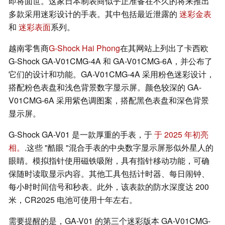
即将面世。这家日本制表商似乎正准备在不久的将来推出
多款采用迷彩设计的手表。其中包括最近泄露的
迷彩金表
和
迷彩表面
系列。
越南零售商
G-Shock Hai Phong
在其网站上列出了卡西欧
G-Shock GA-V01CMG-4A 和 GA-V01CMG-6A，并公布了
它们的设计和功能。GA-V01CMG-4A 采用粉色迷彩设计，
搭配粉色表盘和浅色背景数字显示屏。颜色较深的 GA-
V01CMG-6A 采用紫色调图案，搭配黑色表盘和深色背景
显示屏。
G-Shock GA-V01 是一款厚重的手表，于
于 2025 年初亮
相。
.这些 "酷眼 "混合手表的中央数字显示屏形似外星人的
眼睛。模拟指针使用磁铁吸附，具有指针移动功能，可确
保随时读取显示内容。其他工具包括计时器、每日闹钟、
每小时时间信号和秒表。此外，该表款的防水深度达 200
米，CR2025 电池可使用十年左右。
需要提醒的是，GA-V01 的第三个迷彩版本 GA-V01CMG-