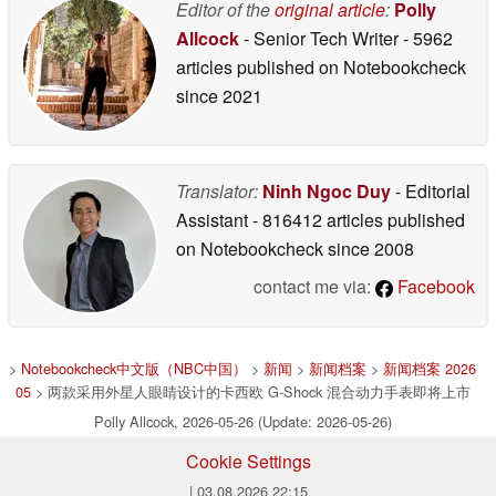
Editor of the
original article
:
Polly
Allcock
- Senior Tech Writer
- 5962
articles published on Notebookcheck
since 2021
Translator:
Ninh Ngoc Duy
- Editorial
Assistant
- 816412 articles published
on Notebookcheck
since 2008
contact me via:
Facebook
>
Notebookcheck中文版（NBC中国）
>
新闻
>
新闻档案
>
新闻档案 2026
05
> 两款采用外星人眼睛设计的卡西欧 G-Shock 混合动力手表即将上市
Polly Allcock, 2026-05-26 (Update: 2026-05-26)
Cookie Settings
| 03.08.2026 22:15