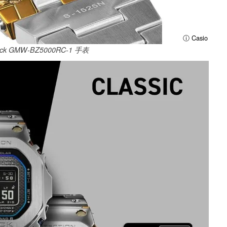
ⓘ Casio
ck GMW-BZ5000RC-1 手表