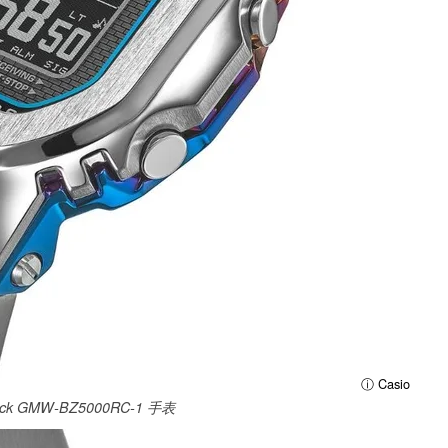
ⓘ Casio
ck GMW-BZ5000RC-1 手表