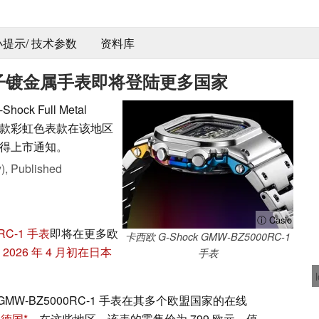
 小提示/ 技术参数
资料库
虹离子镀金属手表即将登陆更多国家
 Full Metal
了这款彩虹色表款在该地区
得上市通知。
),
Published
ⓘ Casio
RC-1 手表
即将在更多欧
卡西欧 G-Shock GMW-BZ5000RC-1
 2026 年 4 月初在日本
手表
tal GMW-BZ5000RC-1 手表在其多个欧盟国家的在线
和
德国
。在这些地区，该表的零售价为 799 欧元。值