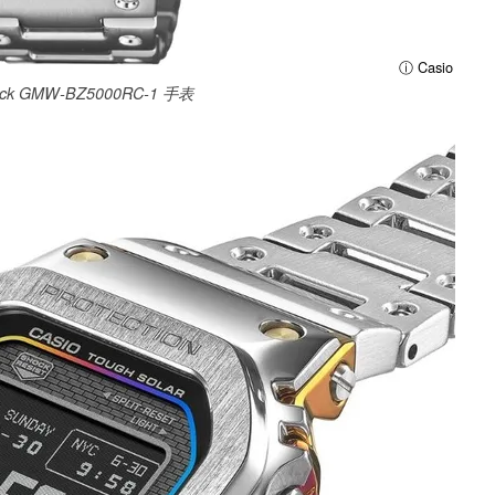
ⓘ Casio
ck GMW-BZ5000RC-1 手表