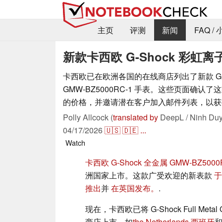
主页
评测
新闻
FAQ /
新款卡西欧 G-Shock 彩
卡西欧已在欧洲各国的在线商店列出了新款 G-Shock
GMW-BZ5000RC-1 手表。这些页面确认
的价格，并邀请潜在客户加入邮件列表，以获
Polly Allcock (
translated by
DeepL / Ninh Duy
04/17/2026
🇺🇸
🇩🇪
...
Watch
卡西欧 G-Shock 全金属 GMW-BZ5000
洲国家上市。这款广受欢迎的新表款
于
推出
并
在英国发布。
.
现在，卡西欧已将 G-Shock Full Me
商店上市，如
the Netherlands
,
西班牙