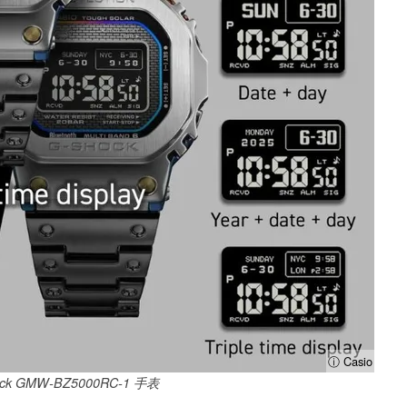
ⓘ Casio
ck GMW-BZ5000RC-1 手表