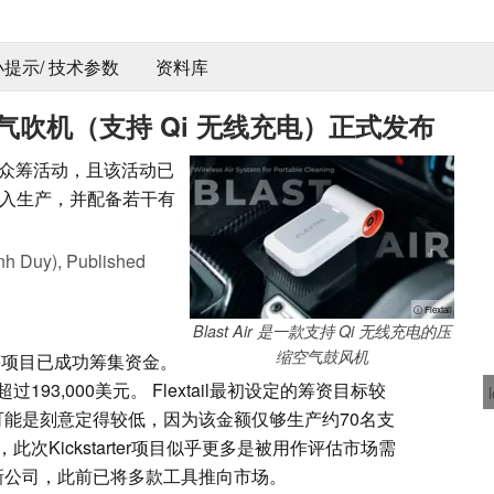
 小提示/ 技术参数
资料库
紧凑型清洁气吹机（支持 Qi 无线充电）正式发布
tarter 众筹活动，且该活动已
入生产，并配备若干有
nh Duy),
Published
ⓘ Flextail
Blast Air 是一款支持 Qi 无线充电的压
缩空气鼓风机
arter众筹项目已成功筹集资金。
3,000美元。 Flextail最初设定的筹资目标较
很可能是刻意定得较低，因为该金额仅够生产约70名支
次Kickstarter项目似乎更多是被用作评估市场需
并非新公司，此前已将多款工具推向市场。