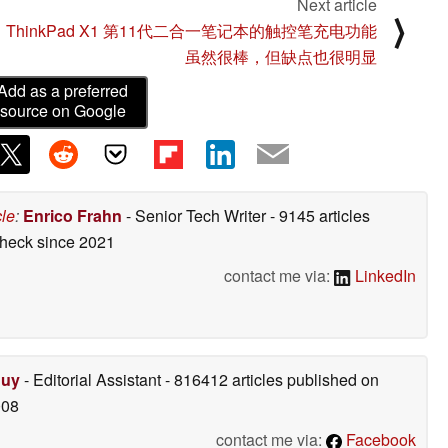
Next article
⟩
ThinkPad X1 第11代二合一笔记本的触控笔充电功能
虽然很棒，但缺点也很明显
Add as a preferred
source on Google
cle
:
Enrico Frahn
- Senior Tech Writer
- 9145 articles
check
since 2021
contact me via:
LinkedIn
Duy
- Editorial Assistant
- 816412 articles published on
008
contact me via:
Facebook