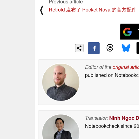
Previous article
⟨
Retroid 发布了 Pocket Nova 的官方配件
Editor of the
original arti
published on Notebook
Translator:
Ninh Ngoc 
Notebookcheck
since 2