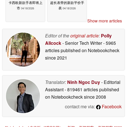
卡西欧新款手表即将上
超长表带的新款平价手
市
表
04/18/2026
04/18/2026
Show more articles
Editor of the
original article
:
Polly
Allcock
- Senior Tech Writer
- 5965
articles published on Notebookcheck
since 2021
Translator:
Ninh Ngoc Duy
- Editorial
Assistant
- 819461 articles published
on Notebookcheck
since 2008
contact me via:
Facebook