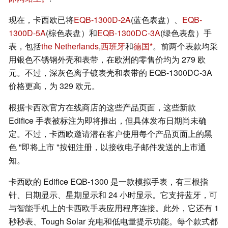
现在，卡西欧已将
EQB-1300D-2A
(蓝色表盘）、
EQB-
1300D-5A
(棕色表盘）和
EQB-1300DC-3A
(绿色表盘）手
表，包括
the Netherlands
,
西班牙
和
德国
。前两个表款均采
用银色不锈钢外壳和表带，在欧洲的零售价均为 279 欧
元。不过，深灰色离子镀表壳和表带的 EQB-1300DC-3A
价格更高，为 329 欧元。
根据卡西欧官方在线商店的这些产品页面，这些新款
Edifice 手表被标注为即将推出，但具体发布日期尚未确
定。不过，卡西欧邀请潜在客户使用每个产品页面上的黑
色 "即将上市 "按钮注册，以接收电子邮件发送的上市通
知。
卡西欧的 Edifice EQB-1300 是一款模拟手表，有三根指
针、日期显示、星期显示和 24 小时显示。它支持蓝牙，可
与智能手机上的卡西欧手表应用程序连接。此外，它还有 1
秒秒表、Tough Solar 充电和低电量提示功能。每个款式都