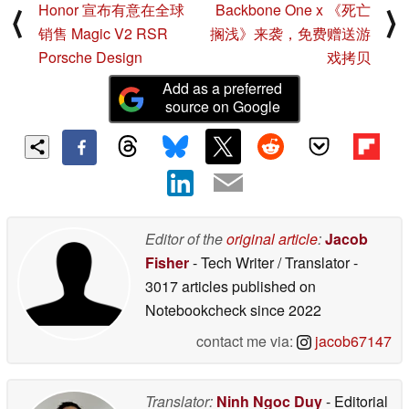
Honor 宣布有意在全球
Backbone One x 《死亡
⟨
⟩
销售 Magic V2 RSR
搁浅》来袭，免费赠送游
Porsche Design
戏拷贝
Add as a preferred
source on Google
Editor of the
original article
:
Jacob
Fisher
- Tech Writer / Translator
-
3017 articles published on
Notebookcheck
since 2022
contact me via:
jacob67147
Translator:
Ninh Ngoc Duy
- Editorial