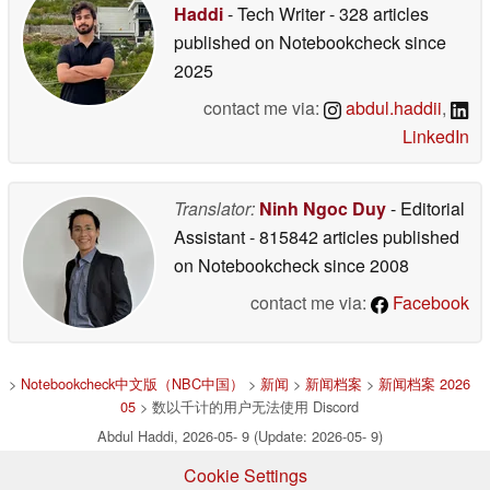
Haddi
- Tech Writer
- 328 articles
published on Notebookcheck
since
2025
contact me via:
abdul.haddii
,
LinkedIn
Translator:
Ninh Ngoc Duy
- Editorial
Assistant
- 815842 articles published
on Notebookcheck
since 2008
contact me via:
Facebook
>
Notebookcheck中文版（NBC中国）
>
新闻
>
新闻档案
>
新闻档案 2026
05
> 数以千计的用户无法使用 Discord
Abdul Haddi, 2026-05- 9 (Update: 2026-05- 9)
Cookie Settings