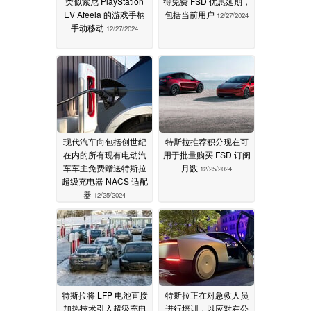
类似索尼 PlayStation
得免费 FSD 优惠延期，
EV Afeela 的游戏手柄
包括当前用户
12/27/2024
手动移动
12/27/2024
现代汽车向包括创世纪
特斯拉推荐积分现在可
在内的所有现有电动汽
用于批量购买 FSD 订阅
车车主免费赠送特斯拉
月数
12/25/2024
超级充电器 NACS 适配
器
12/25/2024
特斯拉将 LFP 电池直接
特斯拉正在对急救人员
加热技术引入超级充电
进行培训，以应对在公