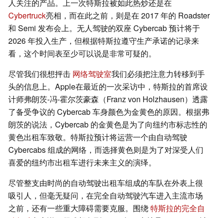
人关注的产品。上一次特斯拉被如此热炒还是在
Cybertruck
亮相，而在此之前，则是在 2017 年的 Roadster
和 Semi 发布会上。无人驾驶的双座 Cybercab 预计将于
2026 年投入生产，但根据特斯拉遵守生产承诺的记录来
看，这个时间表至少可以说是非常可疑的。
尽管我们很想抨击
网络驾驶室
我们必须把注意力转移到手
头的信息上。Apple在最近的一次采访中，特斯拉的首席设
计师弗朗茨-冯-霍尔茨豪森（Franz von Holzhausen）透露
了备受争议的 Cybercab 车身颜色为金黄色的原因。根据弗
朗茨的说法，Cybercab 的金黄色是为了向纽约市标志性的
黄色出租车致敬。特斯拉预计将运营一个由自动驾驶
Cybercabs 组成的网络，而选择黄色则是为了对深受人们
喜爱的纽约市出租车进行未来主义的演绎。
尽管整支由时尚的自动驾驶出租车组成的车队在外表上很
吸引人，但毫无疑问，在完全自动驾驶汽车进入主流市场
之前，还有一些重大障碍需要克服。围绕
特斯拉的完全自