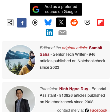
Add as a preferred
source on Google
Editor of the
original article
:
Sambit
Saha
- Senior Tech Writer
- 946
articles published on Notebookcheck
since 2023
Translator:
Ninh Ngoc Duy
- Editorial
Assistant
- 813826 articles published
on Notebookcheck
since 2008
contact me via:
Facebook