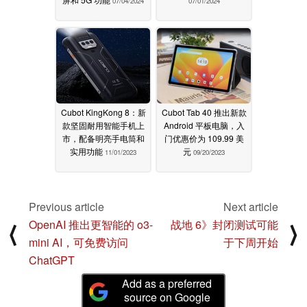
07/04/2024
07/01/2024
Cubot KingKong 8：新
Cubot Tab 40 推出新款
款坚固耐用智能手机上
Android 平板电脑，入
市，配备明亮手电筒和
门优惠价为 109.99 美
实用功能
元
11/01/2023
09/20/2023
Previous article
Next article
OpenAI 推出更智能的 o3-
战地 6》封闭测试可能
⟨
⟩
mini AI，可免费访问
于下周开始
ChatGPT
Add as a preferred
source on Google