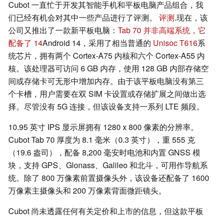
Cubot 一直忙于开发其智能手机和平板电脑产品组合，我
们已经有机会对其中一些产品进行了评测。
评测
.现在，该
公司又推出了一款新平板电脑：
Tab 70 并非高端系统，它
配备了 14
Android 14，采用了相当普通的
Unisoc T616
系
统芯片，拥有两个 Cortex-A75 内核和六个 Cortex-A55 内
核。该处理器可访问 6 GB 内存，使用 128 GB 内部存储空
间或存储卡可无形中增加内存。由于该平板电脑没有第三
个卡槽，用户需要在双 SIM 卡设置或存储扩展之间做出选
择。尽管没有 5G 连接，但该设备支持一系列 LTE 频段。
10.95 英寸 IPS 显示屏拥有 1280 x 800 像素的分辨率。
Cubot Tab 70 厚度为 8.1 毫米（0.3 英寸），重 555 克
（19.6 盎司），配备 8,200 毫安时电池和内置 GNSS 模
块，支持 GPS、Glonass、Galileo 和北斗，可用作导航系
统。除了 800 万像素前置摄像头外，该设备还配备了 1600
万像素主摄像头和 200 万像素背面微距镜头。
Cubot 尚未透露任何有关定价和上市的信息，但这款平板