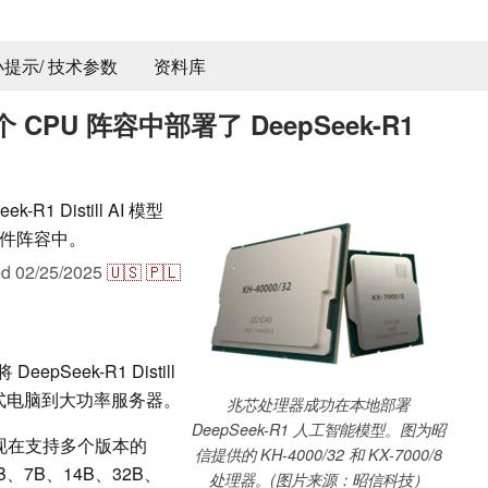
 小提示/ 技术参数
资料库
PU 阵容中部署了 DeepSeek-R1
1 Distill AI 模型
件阵容中。
ed
02/25/2025
🇺🇸
🇵🇱
epSeek-R1 Distill
式电脑到大功率服务器。
兆芯处理器成功在本地部署
DeepSeek-R1 人工智能模型。图为昭
器现在支持多个版本的
信提供的 KH-4000/32 和 KX-7000/8
1.5B、7B、14B、32B、
处理器。(图片来源：昭信科技）