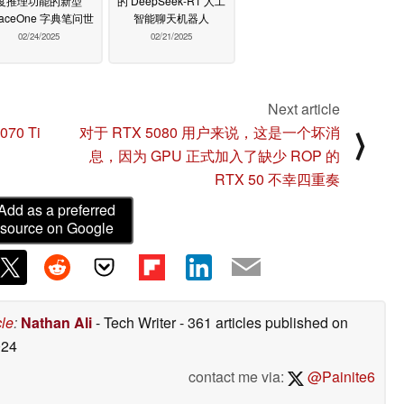
度推理功能的新型
的 DeepSeek-R1 人工
aceOne 字典笔问世
智能聊天机器人
02/24/2025
02/21/2025
Next article
070 Ti
对于 RTX 5080 用户来说，这是一个坏消
⟩
息，因为 GPU 正式加入了缺少 ROP 的
RTX 50 不幸四重奏
Add as a preferred
source on Google
cle
:
Nathan Ali
- Tech Writer
- 361 articles published on
024
contact me via:
@Painite6