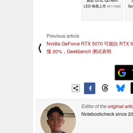
新款 Q10L QD-Mini
LED 电视上市
Sp
03/11/2025
Previous article
Nvidia GeForce RTX 5070 可能比 RTX 5
⟨
慢 20%，Geekbench 测试表明
Editor of the
original arti
Notebookcheck
since 2