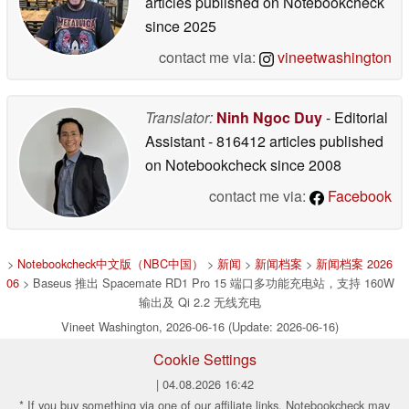
articles published on Notebookcheck
since 2025
contact me via:
vineetwashington
Translator:
Ninh Ngoc Duy
- Editorial
Assistant
- 816412 articles published
on Notebookcheck
since 2008
contact me via:
Facebook
>
Notebookcheck中文版（NBC中国）
>
新闻
>
新闻档案
>
新闻档案 2026
06
> Baseus 推出 Spacemate RD1 Pro 15 端口多功能充电站，支持 160W
输出及 Qi 2.2 无线充电
Vineet Washington, 2026-06-16 (Update: 2026-06-16)
Cookie Settings
| 04.08.2026 16:42
* If you buy something via one of our affiliate links, Notebookcheck may