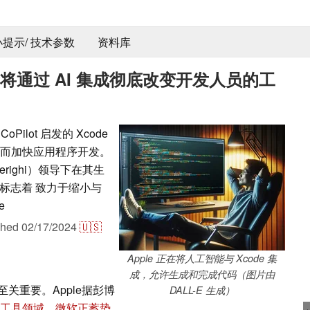
 小提示/ 技术参数
资料库
 更新将通过 AI 集成彻底改变开发人员的工
CoPilot 启发的 Xcode
，从而加快应用程序开发。
erighi）领导下在其生
标志着 致力于缩小与
e
shed
02/17/2024
🇺🇸
Apple 正在将人工智能与 Xcode 集
成，允许生成和完成代码（图片由
关重要。Apple据彭博
DALL-E 生成）
能开发工具领域，微软正蓄势