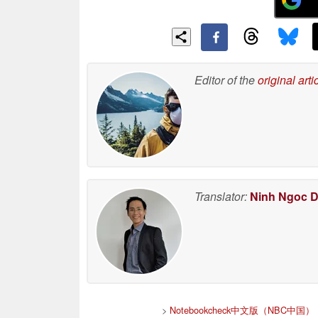
Editor of the
original arti
Translator:
Ninh Ngoc 
>
Notebookcheck中文版（NBC中国）