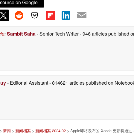
source on Google
cle
:
Sambit Saha
- Senior Tech Writer
- 946 articles published
Duy
- Editorial Assistant
- 814621 articles published on Notebo
>
新闻
>
新闻档案
>
新闻档案 2024 02
> Apple即将发布的 Xcode 更新将