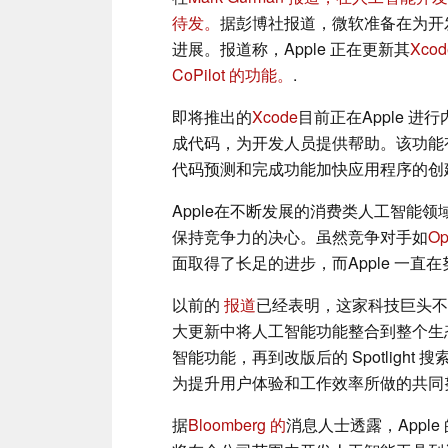
待发。
据彭博社报道，微软准备在为开
进展。报道称，Apple 正在更新其
Xcod
CoPilot 的功能。
.
即将推出的
Xcode
目前正在Apple 
成代码，为开发人员提供帮助。该功能
代码预测和完成功能加快应用程序的创
Apple在不断发展的消费类人工智能领域
保持竞争力的决心。虽然竞争对手如
Op
面取得了长足的进步，而Apple 一直
以前的
报道
已经表明，这家科技巨头不
大更新中将人工智能功能整合到整个生态系统中
智能功能，再到改版后的 Spotlight
为提升用户体验和工作效率所做的共同
据
Bloomberg 的
消息人士透露，Apple 