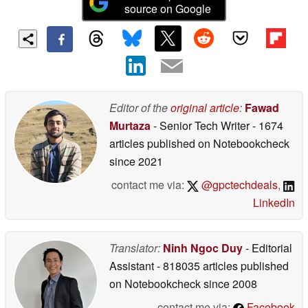
source on Google
Editor of the
original article
:
Fawad
Murtaza
- Senior Tech Writer
- 1674
articles published on Notebookcheck
since 2021
contact me via:
@gpctechdeals
,
LinkedIn
Translator:
Ninh Ngoc Duy
- Editorial
Assistant
- 818035 articles published
on Notebookcheck
since 2008
contact me via:
Facebook