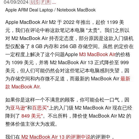
04/09/2024
🇺🇸
🇫🇷
...
Apple
ARM
Deal
Laptop / Notebook
MacBook
Apple MacBook Air M2 于 2022 年推出，起价 1199 美
元，我们在评论中称这款笔记本电脑 "太贵"。我们之所以
对 M2 MacBook Air 持否定态度，部分原因是这款入门级机
型仅配备了 8 GB 内存和 256 GB 存储空间。虽然 的定价在
一定程度上解决了这个问题Apple
M3 MacBook Air
的价格
为 1099 美元，并将 M2 MacBook Air 13 正式降价至 999
美元，但人们可能仍然会对这些笔记本电脑感到失望，因
为存储空间和内存微不足道，而最新的 MacBook Air
最新
款 MacBook Air
.
如果你是这样一个不满意的顾客，你可能会松一口气，因
为
亚马逊
和
百思买
上的入门级 M2 MacBook Air 现在已经
降到了
849 美元
。不出所料，降价使 MacBook Air M2 的
整体价值主张大为改观。
我们在
M2 MacBook Air 13 的评测中说
的评测中，