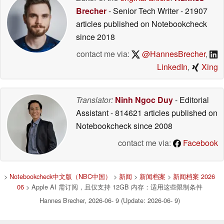
Brecher
- Senior Tech Writer
- 21907
articles published on Notebookcheck
since 2018
contact me via:
@HannesBrecher
,
LinkedIn
,
Xing
Translator:
Ninh Ngoc Duy
- Editorial
Assistant
- 814621 articles published on
Notebookcheck
since 2008
contact me via:
Facebook
>
Notebookcheck中文版（NBC中国）
>
新闻
>
新闻档案
>
新闻档案 2026
06
> Apple AI 需订阅，且仅支持 12GB 内存：适用这些限制条件
Hannes Brecher, 2026-06- 9 (Update: 2026-06- 9)