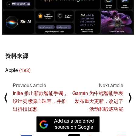
资料来源
Apple
(1)
(2)
Previous article
Next article
Inllie 推出新款智能手镯，
Garmin 为中端智能手表
⟨
⟩
设计灵感源自珠宝，并推
发布重大更新，改进了
出折扣优惠
活动和锻炼功能
Add as a preferred
source on Google