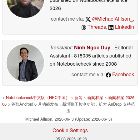
2026
contact me via:
@MichaelAllison_
,
Threads
,
LinkedIn
Translator:
Ninh Ngoc Duy
- Editorial
Assistant
- 818035 articles published
on Notebookcheck
since 2008
contact me via:
Facebook
>
Notebookcheck中文版（NBC中国）
>
新闻
>
新闻档案
>
新闻档案 2026
06
> 谷歌Android 6 月功能发布，新增骗子检测功能，扩大 AirDrop 支持范
围
Michael Allison, 2026-06- 3 (Update: 2026-06- 3)
Cookie Settings
| 05.08.2026 18:26