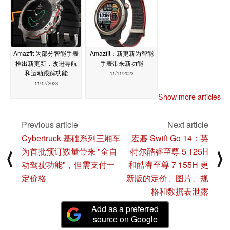
Amazfit 为部分智能手表
Amazfit：新更新为智能
推出新更新，改进导航
手表带来新功能
和运动跟踪功能
11/11/2023
11/17/2023
Show more articles
Previous article
Next article
Cybertruck 基础系列三厢车
宏碁 Swift Go 14：英
为首批预订数量带来 "全自
特尔酷睿至尊 5 125H
⟨
⟩
动驾驶功能"，但需支付一
和酷睿至尊 7 155H 更
定价格
新版的定价、图片、规
格和数据表泄露
Add as a preferred
source on Google