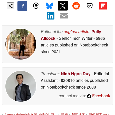
Editor of the
original article
:
Polly
Allcock
- Senior Tech Writer
- 5965
articles published on Notebookcheck
since 2021
Translator:
Ninh Ngoc Duy
- Editorial
Assistant
- 820810 articles published
on Notebookcheck
since 2008
contact me via:
Facebook
>
Notebookcheck中文版（NBC中国）
>
新闻
>
新闻档案
>
新闻档案 2023