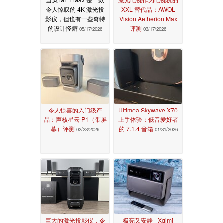
令人惊叹的 4K 激光投
XXL 替代品：AWOL
影仪，但也有一些奇特
Vision Aetherion Max
的设计怪癖
评测
05/17/2026
03/17/2026
令人惊喜的入门级产
Ultimea Skywave X70
品：声核星云 P1（带屏
上手体验：低音爱好者
幕）评测
的 7.1.4 音箱
02/23/2026
01/31/2026
巨大的激光投影仪，令
极亮又安静 - Xgimi