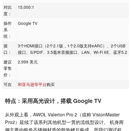
对比
15,000:1
度：
操作
Google TV
系
统：
接
3个HDMI接口（2个2.1版，1个2.0版支持eARC）、2个USB
口：
接口、S/PDIF、3.5毫米音频接口、LAN、Wi-Fi 6E、蓝牙5.2
建议
2,999 美元
零售
价：
可在
和亚马逊等平台
购买
特点：采用高光设计，搭载 Google TV
从外观上看，AWOL Valerion Pro 2（或称 VisionMaster
Pro2）延续了该系列其他机型一贯的流线型设计。 机身两
侧主要由银色不锈钢材质的散热鳍片构成，而我们测试机