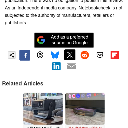
publication. There was no obligation to publish this review.
As an independent media company, Notebookcheck is not
subjected to the authority of manufacturers, retailers or
publishers.
Add as a preferred
source on Google
Related Articles
当贝 MP1 Max 是一款
激光电视作为电视机的