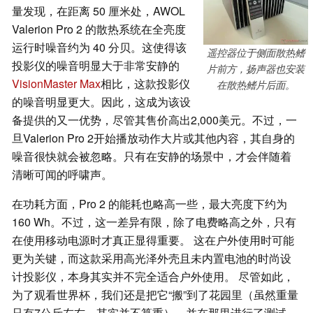
量发现，在距离 50 厘米处，AWOL
Valerion Pro 2 的散热系统在全亮度
运行时噪音约为 40 分贝。这使得该
遥控器位于侧面散热鳍
投影仪的噪音明显大于非常安静的
片前方，扬声器也安装
VisionMaster Max
相比，这款投影仪
在散热鳍片后面。
的噪音明显更大。因此，这成为该设
备提供的又一优势，尽管其售价高出2,000美元。不过，一
旦Valerion Pro 2开始播放动作大片或其他内容，其自身的
噪音很快就会被忽略。只有在安静的场景中，才会伴随着
清晰可闻的呼啸声。
在功耗方面，Pro 2 的能耗也略高一些，最大亮度下约为
160 Wh。不过，这一差异有限，除了电费略高之外，只有
在使用移动电源时才真正显得重要。 这在户外使用时可能
更为关键，而这款采用高光泽外壳且未内置电池的时尚设
计投影仪，本身其实并不完全适合户外使用。 尽管如此，
为了观看世界杯，我们还是把它“搬”到了花园里（虽然重量
只有7公斤左右，其实并不算重），并在那里进行了测试