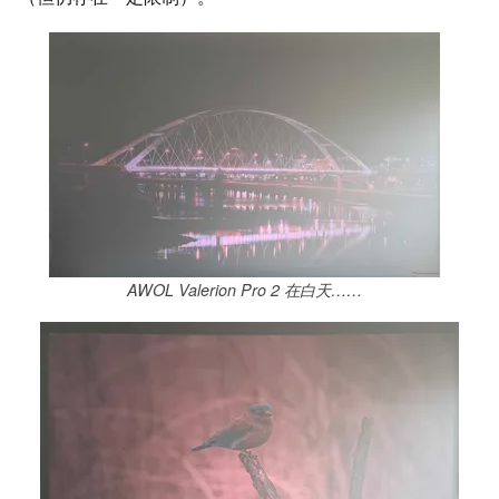
AWOL Valerion Pro 2 在白天……