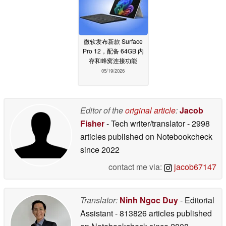
微软发布新款 Surface
Pro 12，配备 64GB 内
存和蜂窝连接功能
05/19/2026
Editor of the
original article
:
Jacob
Fisher
- Tech writer/translator
- 2998
articles published on Notebookcheck
since 2022
contact me via:
jacob67147
Translator:
Ninh Ngoc Duy
- Editorial
Assistant
- 813826 articles published