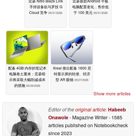
宏碁 Nitro Blaze Link
宏碁新款Android 平板
手持设备欲与罗技 G
电脑配置老化，售价低
Cloud 竞争
于 100 美元
05/31/2026
05/31/2026
配备 4GB 内存的笔记本
Xreal 推出配备 1600 尼
电脑卷土重来：宏碁暗
特显示屏的轻便、经济
示将采取大幅削减成本
型 AR 眼镜
05/27/2026
的措施
05/29/2026
Show more articles
Editor of the
original article
:
Habeeb
Onawole
- Magazine Writer
- 1585
articles published on Notebookcheck
since 2023