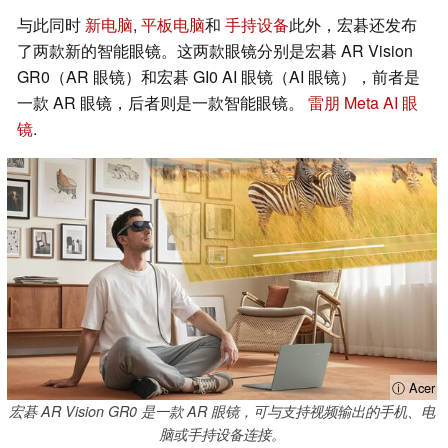
与此同时
新电脑
,
平板电脑
和
手持设备
此外，宏碁还发布
了两款新的智能眼镜。这两款眼镜分别是宏碁 AR Vision
GR0（AR 眼镜）和宏碁 GI0 AI 眼镜（AI 眼镜），前者是
一款 AR 眼镜，后者则是一款智能眼镜。
雷朋 Meta AI 眼
镜
.
ⓘ Acer
宏碁 AR Vision GR0 是一款 AR 眼镜，可与支持视频输出的手机、电
脑或手持设备连接。