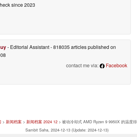
check
since 2023
Duy
- Editorial Assistant
- 818035 articles published on
008
contact me via:
Facebook
闻
>
新闻档案
>
新闻档案 2024 12
> 被动冷却式 AMD Ryzen 9 9950X 
Sambit Saha, 2024-12-13 (Update: 2024-12-13)