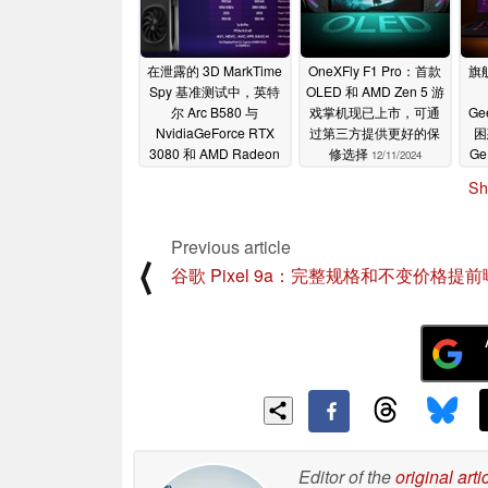
在泄露的 3D MarkTime
OneXFly F1 Pro：首款
旗舰
Spy 基准测试中，英特
OLED 和 AMD Zen 5 游
尔 Arc B580 与
戏掌机现已上市，可通
Ge
NvidiaGeForce RTX
过第三方提供更好的保
困
3080 和 AMD Radeon
修选择
Ge
12/11/2024
RX 7700 XT 展开激烈
Sh
角逐
12/11/2024
Previous article
⟨
谷歌 Pixel 9a：完整规格和不变价格提
Editor of the
original arti