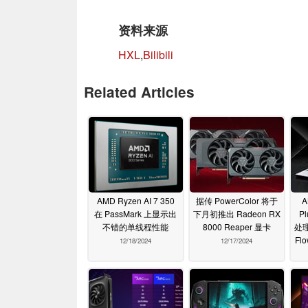
资料来源
HXL
,
Bilibili
Related Articles
AMD Ryzen AI 7 350
据传 PowerColor 将于
A
在 PassMark 上显示出
下月初推出 Radeon RX
Pl
不错的单线程性能
8000 Reaper 显卡
处
Fl
12/18/2024
12/17/2024