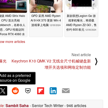
级 AMD Strix Halo
GPD 采用 AMD Ryzen
新款联想Legion Go 游
CPU 首次亮相
AI 9 HX 370 更新 Win 4
戏掌机曝光，将搭载
ekbench，名称令人
游戏掌上电脑
AMD Ryzen Z2 GO，售
12/05/2024
惑，GPU 性能达到
价约 600 欧元
12/05/2024
Force RTX 4060 水
平
12/10/2024
ow more articles
Next article
⟩
前曝光
Keychron K10 QMK V2 无线全尺寸机械键盘新
增开关选项和网络定制功能
Add as a preferred
source on Google
cle
:
Sambit Saha
- Senior Tech Writer
- 946 articles