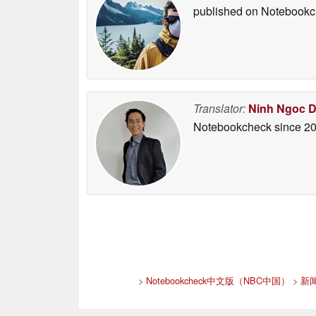
published on Notebook
Translator:
Ninh Ngoc 
Notebookcheck
since 2
>
Notebookcheck中文版（NBC中国）
>
新