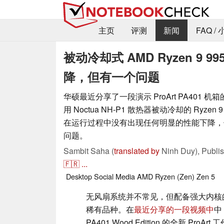
主页
评测
新闻
FAQ /
被动冷却式 AMD Ryzen 9 
降，但有一个问题
华硕最近分享了一段演示 ProArt PA401 
用 Noctua NH-P1 散热器被动冷却的 Ryzen 
在运行过程中没有出现任何明显的性能下降，
问题。
Sambit Saha (
translated by
Ninh Duy),
Publi
🇫🇷
...
Desktop
Social Media
AMD
Ryzen (Zen)
Zen 5
无风扇系统并不常见，但配备强大内核的
稀有品种。在
最近分享的一段视频中
中
PA401 Wood Edition 的全新 Pr