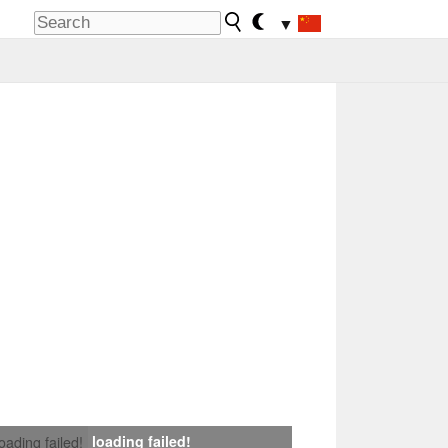
▼
loading failed!
loading failed!