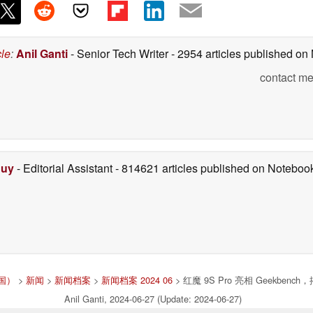
cle
:
Anil Ganti
- Senior Tech Writer
- 2954 articles published o
contact me
Duy
- Editorial Assistant
- 814621 articles published on Notebo
中国）
>
新闻
>
新闻档案
>
新闻档案 2024 06
> 红魔 9S Pro 亮相 Geekbenc
Anil Ganti, 2024-06-27 (Update: 2024-06-27)