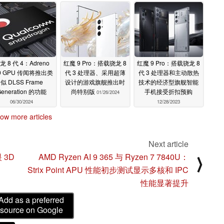
龙 8 代 4：Adreno
红魔 9 Pro：搭载骁龙 8
红魔 9 Pro：搭载骁龙 8
0 GPU 传闻将推出类
代 3 处理器、采用超薄
代 3 处理器和主动散热
似 DLSS Frame
设计的游戏旗舰推出时
技术的经济型旗舰智能
Generation 的功能
尚特别版
手机接受折扣预购
01/26/2024
06/30/2024
12/28/2023
ow more articles
Next article
 3D
AMD Ryzen AI 9 365 与 Ryzen 7 7840U：
⟩
Strix Point APU 性能初步测试显示多核和 IPC
性能显著提升
Add as a preferred
source on Google