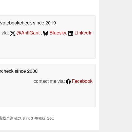
n Notebookcheck
since 2019
 via:
@AnilGanti
,
Bluesky
,
LinkedIn
okcheck
since 2008
contact me via:
Facebook
h，搭载全新骁龙 8 代 3 领先版 SoC