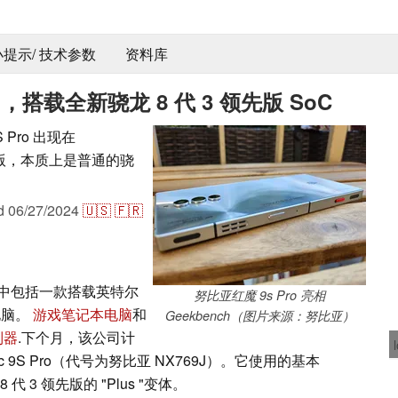
 小提示/ 技术参数
资料库
nch，搭载全新骁龙 8 代 3 领先版 SoC
 Pro 出现在
 领先版，本质上是普通的骁
ed
06/27/2024
🇺🇸
🇫🇷
中包括一款搭载英特尔
努比亚红魔 9s Pro 亮相
电脑。
游戏笔记本电脑
和
Geekbench（图片来源：努比亚）
制器
.下个月，该公司计
 9S Pro（代号为努比亚 NX769J）。它使用的基本
3 领先版的 "Plus "变体。