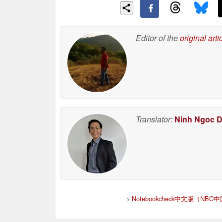
Editor of the
original arti
Translator:
Ninh Ngoc 
>
Notebookcheck中文版（NBC