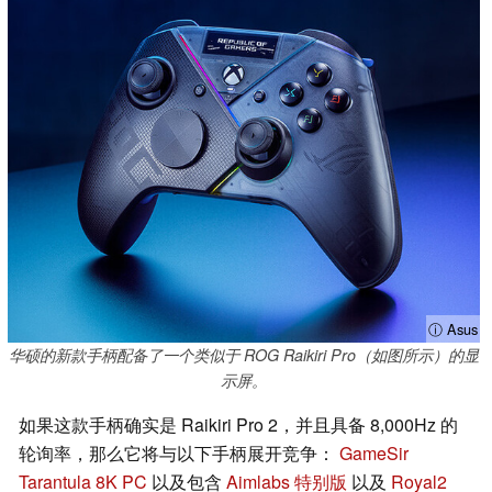
ⓘ Asus
华硕的新款手柄配备了一个类似于 ROG Raikiri Pro（如图所示）的显
示屏。
如果这款手柄确实是 Raikiri Pro 2，并且具备 8,000Hz 的
轮询率，那么它将与以下手柄展开竞争：
GameSir
Tarantula 8K PC
以及包含
Aimlabs 特别版
以及
Royal2