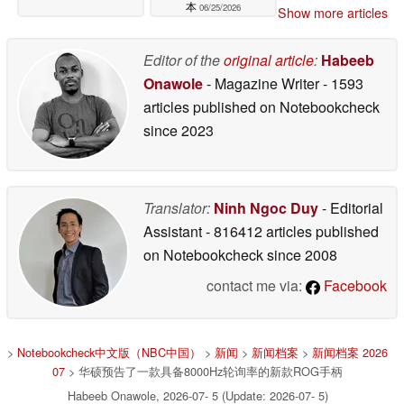
本
06/25/2026
Show more articles
Editor of the
original article
:
Habeeb
Onawole
- Magazine Writer
- 1593
articles published on Notebookcheck
since 2023
Translator:
Ninh Ngoc Duy
- Editorial
Assistant
- 816412 articles published
on Notebookcheck
since 2008
contact me via:
Facebook
>
Notebookcheck中文版（NBC中国）
>
新闻
>
新闻档案
>
新闻档案 2026
07
> 华硕预告了一款具备8000Hz轮询率的新款ROG手柄
Habeeb Onawole, 2026-07- 5 (Update: 2026-07- 5)