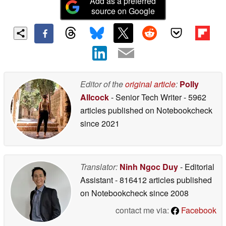
Add as a preferred
source on Google
Editor of the
original article
:
Polly
Allcock
- Senior Tech Writer
- 5962
articles published on Notebookcheck
since 2021
Translator:
Ninh Ngoc Duy
- Editorial
Assistant
- 816412 articles published
on Notebookcheck
since 2008
contact me via:
Facebook