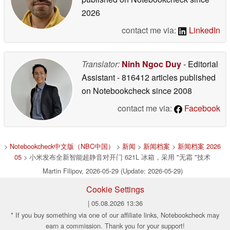
2026
contact me via:
LinkedIn
Translator:
Ninh Ngoc Duy
- Editorial
Assistant
- 816412 articles published
on Notebookcheck
since 2008
contact me via:
Facebook
>
Notebookcheck中文版（NBC中国）
>
新闻
>
新闻档案
>
新闻档案 2026
05
> 小米发布全新智能超静音对开门 621L 冰箱，采用 "无霜 "技术
Martin Filipov, 2026-05-29 (Update: 2026-05-29)
Cookie Settings
| 05.08.2026 13:36
* If you buy something via one of our affiliate links, Notebookcheck may
earn a commission. Thank you for your support!