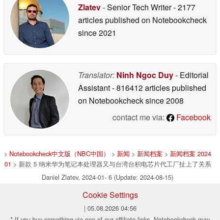
Zlatev
- Senior Tech Writer
- 2177
articles published on Notebookcheck
since 2021
Translator:
Ninh Ngoc Duy
- Editorial
Assistant
- 816412 articles published
on Notebookcheck
since 2008
contact me via:
Facebook
>
Notebookcheck中文版（NBC中国）
>
新闻
>
新闻档案
>
新闻档案 2024
01
> 新款 5 纳米华为笔记本处理器又与台湾台积电芯片代工厂扯上了关系
Daniel Zlatev, 2024-01- 6 (Update: 2024-08-15)
Cookie Settings
| 05.08.2026 04:56
* If you buy something via one of our affiliate links, Notebookcheck may