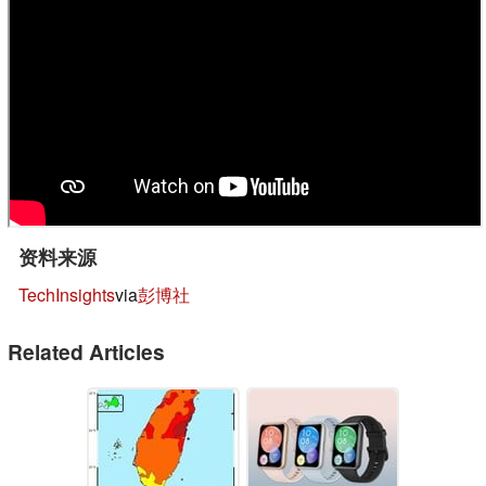
资料来源
TechInsights
via
彭博社
Related Articles