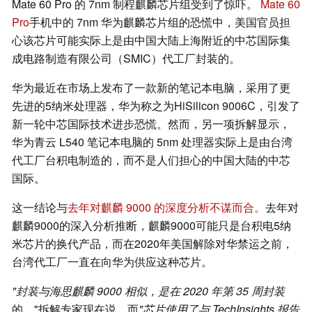
Mate 60 Pro 的 7nm 制程麒麟芯片组受到了惊吓。
Mate 60
Pro
手机中的 7nm 华为麒麟芯片组的恐慌中，美国官员担
心该芯片可能实际上是由中国大陆上海附近的中芯国际集
成电路制造有限公司（SMIC）代工厂封装的。
华为最近在市场上发布了一款新的笔记本电脑，采用了更
先进的5纳米处理器，华为称之为HiSilicon 9006C，引发了
新一轮中芯国际技术进步恐慌。然而，另一项拆解显示，
华为青云 L540 笔记本电脑的 5nm 处理器实际上是由台湾
代工厂台积电制造的，而不是人们担心的中国大陆的中芯
国际。
这一结论与
去年对麒麟 9000 的深度分析不谋而合。
去年对
麒麟9000的深入分析推断，麒麟9000可能只是台积电5纳
米芯片的换代产品，而在2020年美国解除对华禁运之前，
台湾代工厂一直在向华为供应这种芯片。
"封装与海思麒麟 9000 相似，是在 2020 年第 35 周封装
的，"拆解专家现在说，而
"芯片使用了与 TechInsights 报告