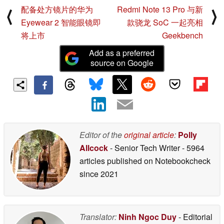
配备处方镜片的华为
Redmi Note 13 Pro 与新
⟨
⟩
Eyewear 2 智能眼镜即
款骁龙 SoC 一起亮相
将上市
Geekbench
Add as a preferred
source on Google
Editor of the
original article
:
Polly
Allcock
- Senior Tech Writer
- 5964
articles published on Notebookcheck
since 2021
Translator:
Ninh Ngoc Duy
- Editorial