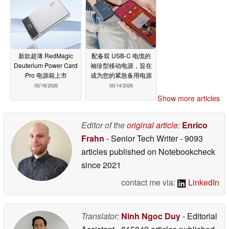
新款超薄 RedMagic
配备双 USB-C 电缆的
Deuterium Power Card
袖珍型移动电源，旨在
Pro 电源箱上市
成为您的紧急备用电源
05/18/2026
05/14/2026
Show more articles
Editor of the
original article
:
Enrico
Frahn
- Senior Tech Writer
- 9093
articles published on Notebookcheck
since 2021
contact me via:
LinkedIn
Translator:
Ninh Ngoc Duy
- Editorial