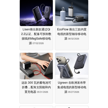
Lisen推出新款通过Qi
EcoFlow 推出三款内置
2.2认证、配备可拆卸数
电缆的新型袖珍移动电
据线的MagSafe移动电
源
06/02/2026
源
07/02/2026
这款 300 瓦的蓄电池可
Ugreen 在欧洲发布带
折叠，配有太阳能和内
集成电缆的新型移动电
置充电器
源
05/31/2026
05/27/2026