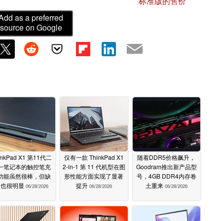
标准版的售价
Add as a preferred
source on Google
inkPad X1 第11代二
仅有一款 ThinkPad X1
随着DDR5价格飙升，
一笔记本的触控笔充
2-in-1 第 11 代机型在图
Goodram推出新产品型
功能虽然很棒，但缺
形性能方面实现了显著
号，4GB DDR4内存卷
点也很明显
提升
土重来
06/28/2026
06/28/2026
06/28/2026