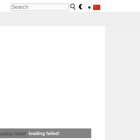
▼
loading failed!
loading failed!