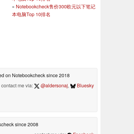
»
Notebookcheck售价300欧元以下笔记
本电脑Top 10排名
shed on Notebookcheck
since 2018
contact me via:
@aldersonaj
,
Bluesky
okcheck
since 2008