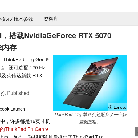
 小提示/ 技术参数
资料库
载NvidiaGeForce RTX 5070
M2内存
nkPad T1g Gen 9
电池，还可选配 120 Hz
以及英伟达新款 RTX
y),
Published
ⓘ Lenovo
ebook
Launch
ThinkPad T1g 第 9 代还配备了一个触
其中，许多都是16英寸机
觉触控板。
kPad P1 Gen 9
。如今，联想紧随其后推出了ThinkPad T1g