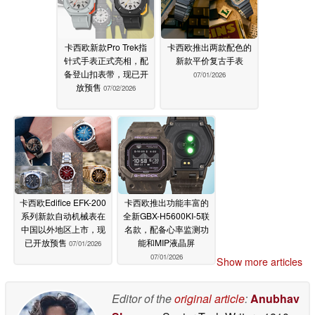
卡西欧新款Pro Trek指
卡西欧推出两款配色的
针式手表正式亮相，配
新款平价复古手表
备登山扣表带，现已开
07/01/2026
放预售
07/02/2026
卡西欧Edifice EFK-200
卡西欧推出功能丰富的
系列新款自动机械表在
全新GBX-H5600KI-5联
中国以外地区上市，现
名款，配备心率监测功
已开放预售
能和MIP液晶屏
07/01/2026
07/01/2026
Show more articles
Editor of the
original article
:
Anubhav