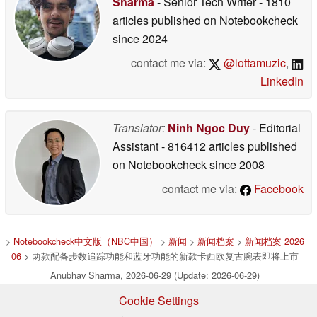
Sharma
- Senior Tech Writer
- 1810
articles published on Notebookcheck
since 2024
contact me via:
@lottamuzic
,
LinkedIn
Translator:
Ninh Ngoc Duy
- Editorial
Assistant
- 816412 articles published
on Notebookcheck
since 2008
contact me via:
Facebook
>
Notebookcheck中文版（NBC中国）
>
新闻
>
新闻档案
>
新闻档案 2026
06
> 两款配备步数追踪功能和蓝牙功能的新款卡西欧复古腕表即将上市
Anubhav Sharma, 2026-06-29 (Update: 2026-06-29)
Cookie Settings