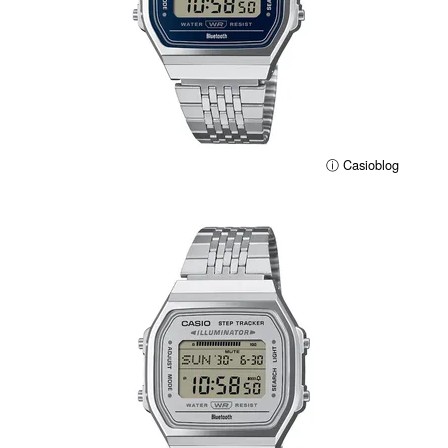
ⓘ Casioblog