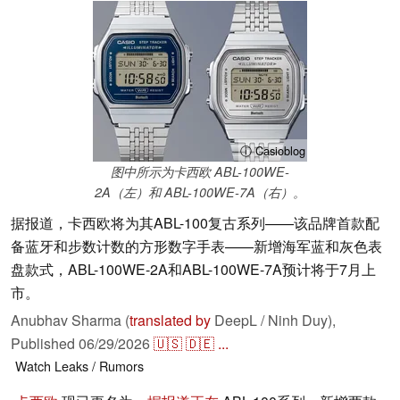
ⓘ Casioblog
图中所示为卡西欧 ABL-100WE-
2A（左）和 ABL-100WE-7A（右）。
据报道，卡西欧将为其ABL-100复古系列——该品牌首款配
备蓝牙和步数计数的方形数字手表——新增海军蓝和灰色表
盘款式，ABL-100WE-2A和ABL-100WE-7A预计将于7月上
市。
Anubhav Sharma (
translated by
DeepL / Ninh Duy),
Published
06/29/2026
🇺🇸
🇩🇪
...
Watch
Leaks / Rumors