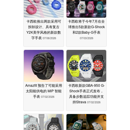
卡西欧推出两款采用可
卡西欧将于今年7月在全
拆卸设计、具有复古
球推出5款新款G-Shock
Y2K美学风格的新款数
和2款Baby-G手表
字手表
07/06/2026
07/03/2026
Amazfit 预告了可能采用
卡西欧新款GBA-950 G-
太阳能供电的 MiP 智能
Shock手表正式发布，
手表
具备步数追踪功能并支
07/02/2026
持Strava
07/02/2026